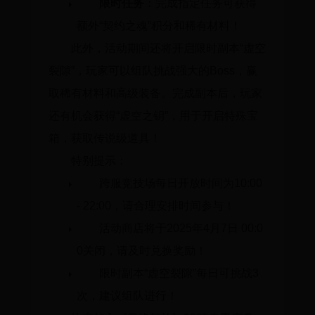
限时任务
：完成指定任务可获得
额外“契约之魂”积分和稀有材料！
此外，活动期间还将开启限时副本“虚空
裂隙”，玩家可以组队挑战强大的Boss，赢
取稀有材料和高级装备。完成副本后，玩家
还有机会获得“虚空之钥”，用于开启特殊宝
箱，获取传说级道具！
特别提示：
跨服竞技场每日开放时间为10:00
- 22:00，请合理安排时间参与！
活动商店将于2025年4月7日 00:0
0关闭，请及时兑换奖励！
限时副本“虚空裂隙”每日可挑战3
次，建议组队进行！