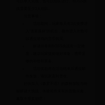
可以单人完成，也可以组队进行。BOSS挑
战需要至少3人组队。
注意事项：
活动期间，玩家每天有3次免费进
入“迷雾森林”的机会，额外进入次数可
以通过游戏内货币购买。
解谜任务和BOSS挑战有一定难
度，建议玩家提前做好准备，携带足
够的补给和装备。
活动奖励将在活动结束后通过邮
件发放，请玩家及时查收。
赶快加入《森罗不语》的森林探险与神
秘解谜大挑战，体验前所未有的冒险乐趣，
赢取丰厚奖励吧！