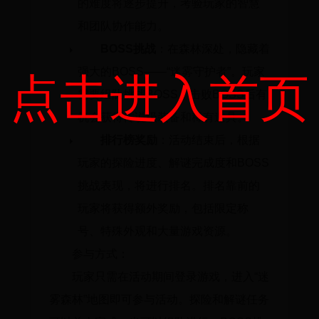
的难度将逐步提升，考验玩家的智慧
和团队协作能力。
BOSS挑战
：在森林深处，隐藏着
强大的BOSS——“迷雾守护者”。玩家
点击进入首页
需要组队挑战BOSS，击败BOSS后有
机会获得传说级装备和稀有道具。
排行榜奖励
：活动结束后，根据
玩家的探险进度、解谜完成度和BOSS
挑战表现，将进行排名。排名靠前的
玩家将获得额外奖励，包括限定称
号、特殊外观和大量游戏资源。
参与方式：
玩家只需在活动期间登录游戏，进入“迷
雾森林”地图即可参与活动。探险和解谜任务