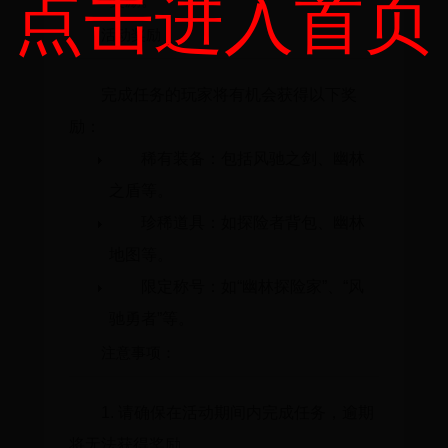
点击进入首页
奖励。
活动奖励：
完成任务的玩家将有机会获得以下奖
励：
稀有装备：包括风驰之剑、幽林
之盾等。
珍稀道具：如探险者背包、幽林
地图等。
限定称号：如“幽林探险家”、“风
驰勇者”等。
注意事项：
1. 请确保在活动期间内完成任务，逾期
将无法获得奖励。