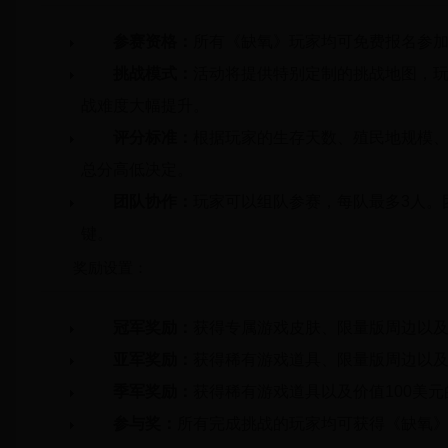
参赛资格：
所有《缺氧》玩家均可免费报名参
挑战模式：
活动将提供特别定制的挑战地图，
战难度大幅提升。
评分标准：
根据玩家的生存天数、殖民地规模
总分高低决定。
团队协作：
玩家可以组队参赛，每队最多3人。
键。
奖励设置：
冠军奖励：
获得专属游戏皮肤、限量版周边以及价
亚军奖励：
获得稀有游戏道具、限量版周边以及价
季军奖励：
获得稀有游戏道具以及价值100美元的
参与奖：
所有完成挑战的玩家均可获得《缺氧