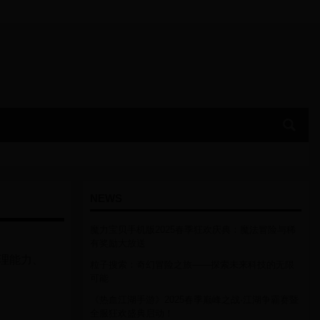
NEWS
魔力宝贝手机版2025春季狂欢庆典：魔法冒险与稀
有奖励大放送
理能力、
粒子搜索：奇幻冒险之旅——探索未来科技的无限
可能
《热血江湖手游》2025春季巅峰之战·江湖争霸赛暨
全服狂欢盛典启动！