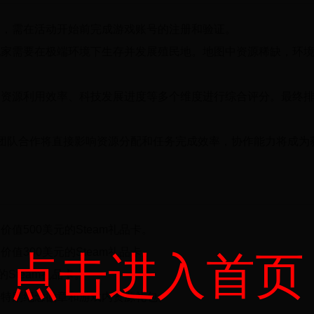
加，需在活动开始前完成游戏账号的注册和验证。
玩家需要在极端环境下生存并发展殖民地。地图中资源稀缺，环
、资源利用效率、科技发展进度等多个维度进行综合评分。最终
团队合作将直接影响资源分配和任务完成效率，协作能力将成为
值500美元的Steam礼品卡。
值300美元的Steam礼品卡。
点击进入首页
Steam礼品卡。
》特别纪念徽章和游戏内资源礼包。