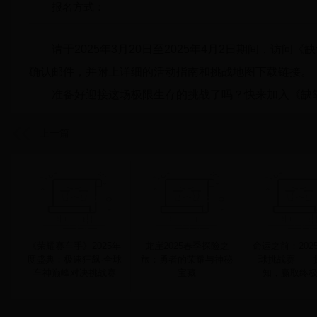
报名方式：
请于2025年3月20日至2025年4月2日期间，
确认邮件，并附上详细的活动指南和挑战地图下载链接。
准备好迎接这场极限生存的挑战了吗？快来加入《缺氧
上一篇
《荣耀赛车手》2025年
龙崖2025春季探险之
命运之前：202
度盛典：极速狂飙·全球
旅：勇者的荣耀与神秘
球挑战赛——
车神巅峰对决挑战赛
宝藏
知，赢取终