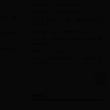
锁链编年史2：黑暗之源觉醒挑战赛
锁链编年史2：黑暗之源觉醒挑战赛
境恶劣，挑
圣火文明：2025年4月1日盛大开启的全球探索与文
明复兴活动
天天爱萌宠：2025年春季萌宠大冒险活动
排名将根据
《千年之梦》2025春季庆典：梦境探索者集结，解
锁神秘宝藏！
获胜的关
乔峰传：丐帮天下英雄大会
命运之前：2025春季全球挑战赛——探索未知，赢
取终极荣耀
请输入搜索内容
推荐图文