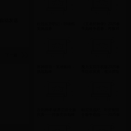
将自动发送
杜拉拉升职记：职场精
《王者封神录》2025春
英挑战赛
季巅峰争霸赛：跨服对
决，赢取神级装备与荣
耀！
下一篇
超神联萌：英雄集结，
魔力宝贝手机版2025春
挑战巅峰
季狂欢庆典：魔法冒险
与稀有奖励大放送
古剑神谭·破界启辰全服
帕尼亚战纪：时空裂隙
庆典——跨服竞技巅峰
全服争霸战——2025春
赛与上古秘境限时开启
季史诗级跨服挑战活动