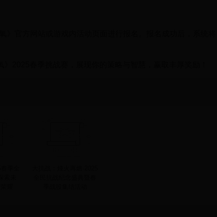
访问《缺氧》官方网站或游戏内活动页面进行报名。报名成功后，系统
》2025春季挑战赛，展现你的策略与智慧，赢取丰厚奖励！
5春季全
大抗战：烽火再燃·2025
探索未
全民抗战纪念盛典暨春
极荣耀
季战役集结活动