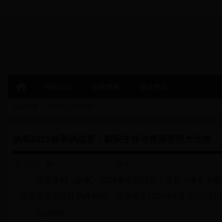
活动日历
副本攻略
职业专区
当前位置：
首页
>>
活动日历
缺氧2025春季挑战赛：极限生存与资源管理大比拼
admin
2025-04-03 10:33:00
3177
欢迎来到《缺氧》2025春季挑战赛！这是一场专为
生存智慧和团队协作精神。活动将于2025年4月3日正式启
活动规则：