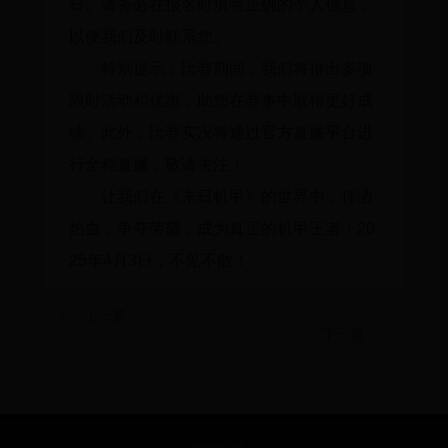
日。请务必在报名时填写正确的个人信息，
以便我们及时联系您。
特别提示：比赛期间，我们将推出多项
限时活动和优惠，助您在赛事中取得更好成
绩。此外，比赛实况将通过官方直播平台进
行全程直播，敬请关注！
让我们在《末日机甲》的世界中，挥洒
热血，争夺荣耀，成为真正的机甲王者！20
25年4月3日，不见不散！
上一篇
下一篇