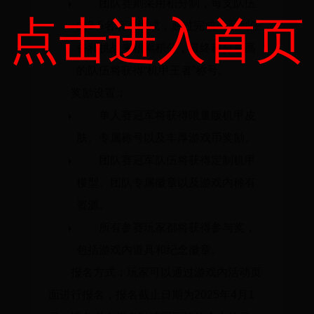
团队赛则采用积分制，每支队伍
点击进入首页
由3-5名玩家组成，通过完成一系列任
务和挑战来积累积分，最终积分最高
的队伍将获得“机甲王者”称号。
奖励设置：
单人赛冠军将获得限量版机甲皮
肤、专属称号以及丰厚游戏币奖励。
团队赛冠军队伍将获得定制机甲
模型、团队专属徽章以及游戏内稀有
资源。
所有参赛玩家都将获得参与奖，
包括游戏内道具和纪念徽章。
报名方式：玩家可以通过游戏内活动页
面进行报名，报名截止日期为2025年4月1